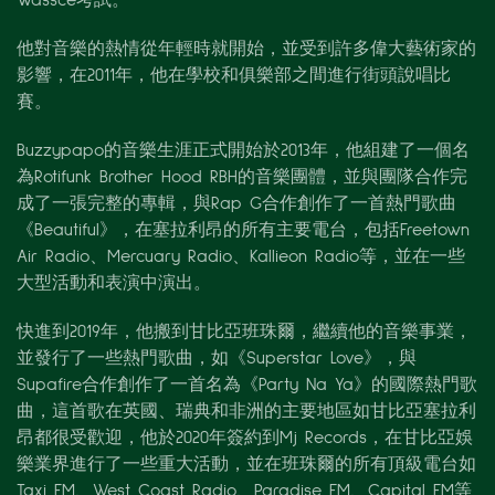
Wassce考試。
他對音樂的熱情從年輕時就開始，並受到許多偉大藝術家的
影響，在2011年，他在學校和俱樂部之間進行街頭說唱比
賽。
Buzzypapo的音樂生涯正式開始於2013年，他組建了一個名
為Rotifunk Brother Hood RBH的音樂團體，並與團隊合作完
成了一張完整的專輯，與Rap G合作創作了一首熱門歌曲
《Beautiful》，在塞拉利昂的所有主要電台，包括Freetown
Air Radio、Mercuary Radio、Kallieon Radio等，並在一些
大型活動和表演中演出。
快進到2019年，他搬到甘比亞班珠爾，繼續他的音樂事業，
並發行了一些熱門歌曲，如《Superstar Love》，與
Supafire合作創作了一首名為《Party Na Ya》的國際熱門歌
曲，這首歌在英國、瑞典和非洲的主要地區如甘比亞塞拉利
昂都很受歡迎，他於2020年簽約到Mj Records，在甘比亞娛
樂業界進行了一些重大活動，並在班珠爾的所有頂級電台如
Taxi FM、West Coast Radio、Paradise FM、Capital FM等