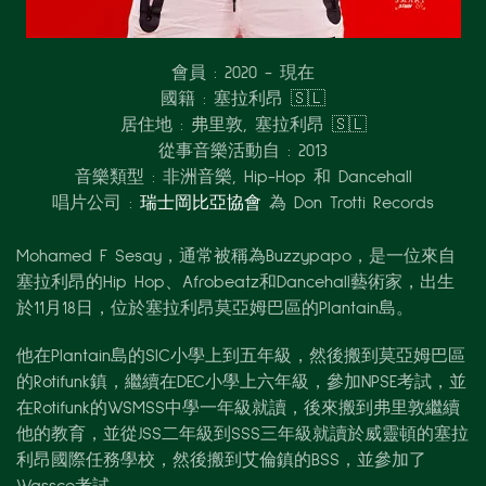
會員 :
2020 - 現在
國籍 :
塞拉利昂 🇸🇱
居住地 :
弗里敦,
塞拉利昂 🇸🇱
從事音樂活動自 :
2013
音樂類型 :
非洲音樂, Hip-Hop 和 Dancehall
唱片公司 :
瑞士岡比亞協會
為 Don Trotti Records
Mohamed F Sesay，通常被稱為Buzzypapo，是一位來自
塞拉利昂的Hip Hop、Afrobeatz和Dancehall藝術家，出生
於11月18日，位於塞拉利昂莫亞姆巴區的Plantain島。
他在Plantain島的SIC小學上到五年級，然後搬到莫亞姆巴區
的Rotifunk鎮，繼續在DEC小學上六年級，參加NPSE考試，並
在Rotifunk的WSMSS中學一年級就讀，後來搬到弗里敦繼續
他的教育，並從JSS二年級到SSS三年級就讀於威靈頓的塞拉
利昂國際任務學校，然後搬到艾倫鎮的BSS，並參加了