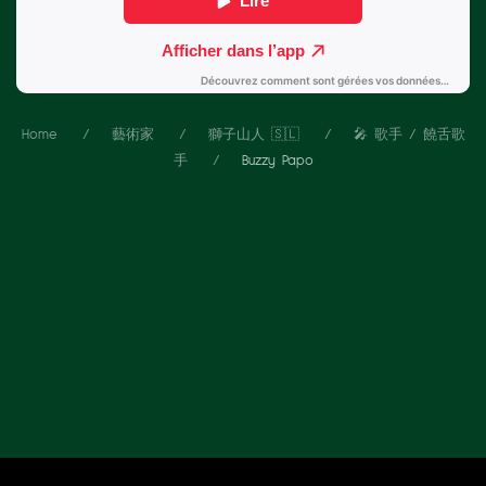
Home
藝術家
獅子山人 🇸🇱
🎤 歌手 / 饒舌歌
手
Buzzy Papo