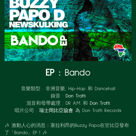
EP :
Bando
音樂類型 :
非洲音樂, Hip-Hop 和 Dancehall
錄音 :
Don Trotti
混音和母帶處理 :
DR A.M. 和
Don Trotti
唱片公司 :
瑞士岡比亞協會
為 Don Trotti Records
🎶 激動人心的消息：塞拉利昂的Buzzy Papo在甘比亞發布
了「Bando」EP！🎶