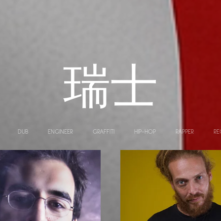
瑞士
DUB
ENGINEER
GRAFFITI
HIP-HOP
RAPPER
RE