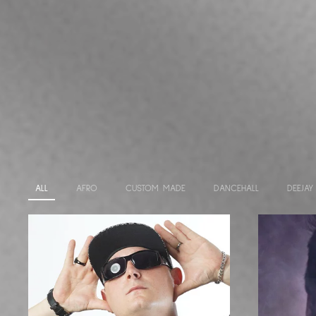
ALL
AFRO
CUSTOM MADE
DANCEHALL
DEEJAY