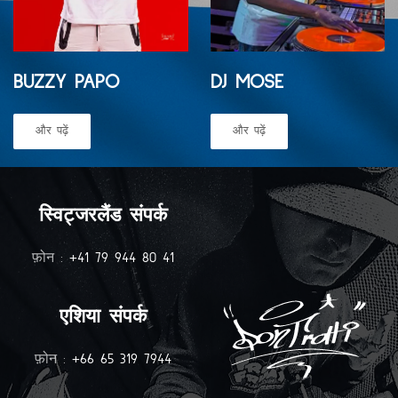
BUZZY PAPO
DJ MOSE
और पढ़ें
और पढ़ें
स्विट्जरलैंड संपर्क
फ़ोन :
+41 79 944 80 41‬
एशिया संपर्क
फ़ोन :
+66 65 319 7944