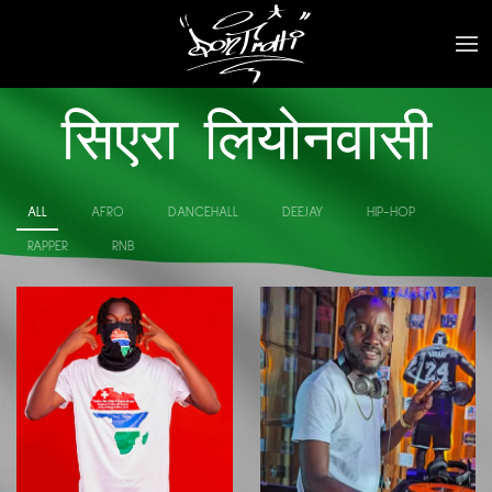
सिएरा लियोनवासी
ALL
AFRO
DANCEHALL
DEEJAY
HIP-HOP
RAPPER
RNB